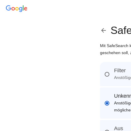
Saf
Mit SafeSearch k
geschehen soll,
Filter
Anstößige
Unkenn
Anstößig
mögliche
Aus