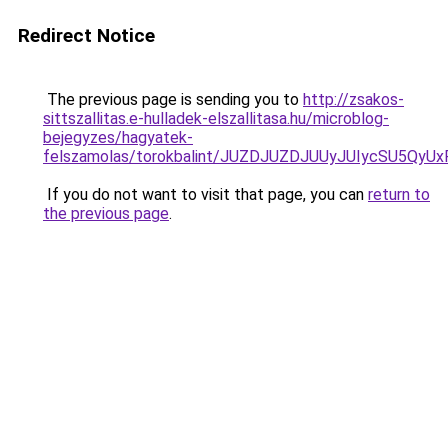
Redirect Notice
The previous page is sending you to
http://zsakos-
sittszallitas.e-hulladek-elszallitasa.hu/microblog-
bejegyzes/hagyatek-
felszamolas/torokbalint/JUZDJUZDJUUyJUIycSU5
If you do not want to visit that page, you can
return to
the previous page
.