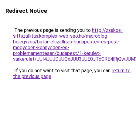
Redirect Notice
The previous page is sending you to
http://zsakos-
sittszallitas.komplex-web-seo.hu/microblog-
bejegyzes/butor-elszallitas-budapesten-es-pest-
megyeben-konnyeden-es-
problemamentesen/budapest/1-kerulet-
varkerulet/JUI4JUJDJUQxJUU3JUE0JTdCRE4lRjQwJ
If you do not want to visit that page, you can
return to
the previous page
.