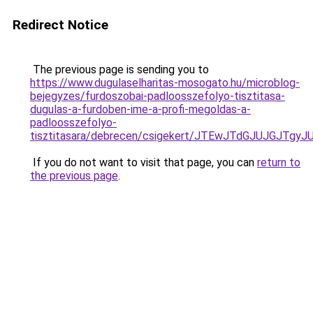
Redirect Notice
The previous page is sending you to
https://www.dugulaselharitas-mosogato.hu/microblog-
bejegyzes/furdoszobai-padloosszefolyo-tisztitasa-
dugulas-a-furdoben-ime-a-profi-megoldas-a-
padloosszefolyo-
tisztitasara/debrecen/csigekert/JTEwJTdGJUJGJ
If you do not want to visit that page, you can
return to
the previous page
.