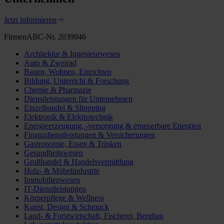
Jetzt informieren
FirmenABC-Nr. 2039946
Architektur & Ingenieurwesen
Auto & Zweirad
Bauen, Wohnen, Einrichten
Bildung, Unterricht & Forschung
Chemie & Pharmazie
Dienstleistungen für Unternehmen
Einzelhandel & Shopping
Elektronik & Elektrotechnik
Energieerzeugung, -versorgung & erneuerbare Energien
Finanzdienstleistungen & Versicherungen
Gastronomie, Essen & Trinken
Gesundheitswesen
Großhandel & Handelsvermittlung
Holz- & Möbelindustrie
Immobilienwesen
IT-Dienstleistungen
Körperpflege & Wellness
Kunst, Design & Schmuck
Land- & Forstwirtschaft, Fischerei, Bergbau