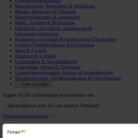
Lebensmittelproduktion
Maschinenbau, Produktion & Werkzeuge
Medien, Marketing & Werbung
Metallverarbeitung & -produktion
Mode, Textilien & Bekleidung
Öffentliche Verwaltung, Sozialwesen &
Interessenvertretungen
Produktion von Papier & Karton sowie Druckereien
Sonstige Dienstleistungen & Erzeugnisse
Sport & Freizeit
Transport & Logistik
Unterhaltung & Veranstaltungen
Unterkünfte, Reisen & Tourismus
Unternehmensberatung, Rechts- & Steuerberatung
Wasserwirtschaft, Abfallmanagement & Umweltschutz
... mehr anzeigen
Tragen Sie Ihr Unternehmen jetzt kostenlos ein
... und profitieren auch Sie von unseren Vorteilen!
Unternehmen eintragen
Produktüberblick
Firmendaten kaufen
Kundenstimmen