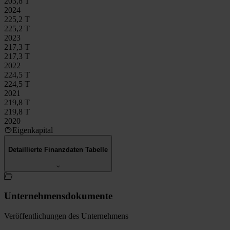
203,8 T
2024
225,2 T
225,2 T
2023
217,3 T
217,3 T
2022
224,5 T
224,5 T
2021
219,8 T
219,8 T
2020
Eigenkapital
Detaillierte Finanzdaten Tabelle
Unternehmensdokumente
Veröffentlichungen des Unternehmens