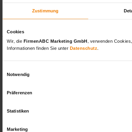
Offene Stellen
Über uns
Zustimmung
Deta
Kontakt
Cookies
Wir, die
FirmenABC Marketing GmbH
, verwenden Cookies,
Informationen finden Sie unter
Datenschutz
.
Einwilligungsauswahl
Notwendig
Impressum
Barrierefreiheit
Datenschutz & ANB/AGB
Whistleblowing
Präferenzen
© FirmenABC
Statistiken
Marketing