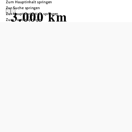
Zum Hauptinhalt springen
Zur Suche springen
3.000 km
Zur Hauptnavigation springen
Zum Footer springen
Radrouten
durchs
Weinviertel