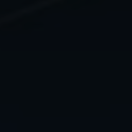
https://policies.google.com/privacy.
Gesammelte nicht
personenbezogene Daten werden
verwendet, um Berichte über die
Nutzung der Website zu erstellen,
die uns helfen, unsere Websites /
Apps zu verbessern. Diese
Informationen werden auch an
unsere Kunden / Partner
weitergegeben.